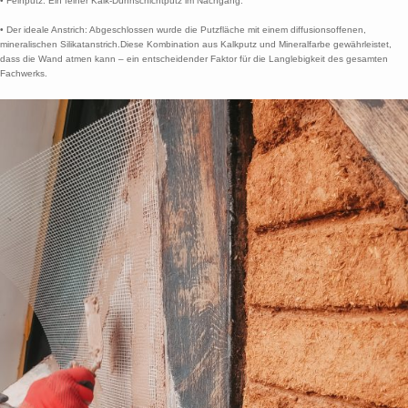
• Feinputz: Ein feiner Kalk-Dünnschichtputz im Nachgang.
• Der ideale Anstrich: Abgeschlossen wurde die Putzfläche mit einem diffusionsoffenen,
mineralischen Silikatanstrich.Diese Kombination aus Kalkputz und Mineralfarbe gewährleistet,
dass die Wand atmen kann – ein entscheidender Faktor für die Langlebigkeit des gesamten
Fachwerks.