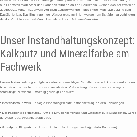
aus Lehmsteinmauerwerk und Farbabplatzungen an den Holzriegeln. Gerade das der Witterung
ausgesetzte Außenmauerwerk von Sichtfachwerkwänden muss extrem widerstandsfähig sein.
Das Ziel ist klar: Das Eindringen von Wasser muss minimiert werden, um Schäden zu verhindern,
die das Gesicht dieser schönen Fassade in kurzer Zeit zerstören können.
Unser Instandhaltungskonzept:
Kalkputz und Mineralfarbe am
Fachwerk
Unsere Instandsetzung erfolgte in mehreren umsichtigen Schritten, die sich konsequent an den
bewährten, historischen Bauweisen orientierten: Vorbereitung: Zuerst wurde die rissige und
schmutzige Putzfläche umsichtig gereinigt und fixiert.
• Bestandsmauerwerk: Es folgte eine fachgerechte Instandsetzung an den Lehmziegeln.
• Der traditionelle Putzaufbau: Um die Diffusionsoffenheit und Elastizität zu gewährleisten, wurde
der Außenputz zweilagig aufgebaut:
• Grundputz: Ein grober Kalkputz mit einem Armierungsgewebe(partielle Reparatur).