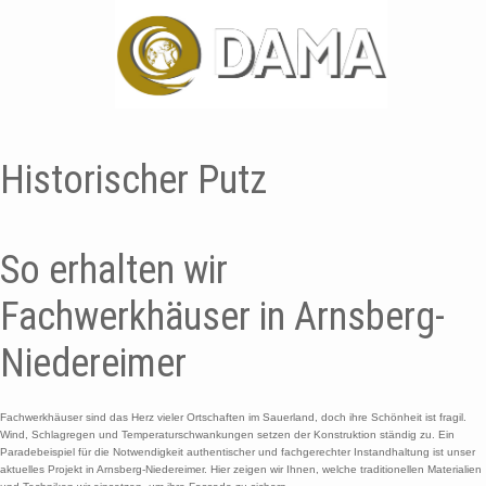
Historischer Putz
So erhalten wir
Fachwerkhäuser in Arnsberg-
Niedereimer
​Fachwerkhäuser sind das Herz vieler Ortschaften im Sauerland, doch ihre Schönheit ist fragil.
Wind, Schlagregen und Temperaturschwankungen setzen der Konstruktion ständig zu. Ein
Paradebeispiel für die Notwendigkeit authentischer und fachgerechter Instandhaltung ist unser
aktuelles Projekt in Arnsberg-Niedereimer. Hier zeigen wir Ihnen, welche traditionellen Materialien