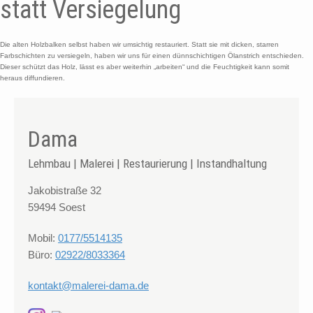
statt Versiegelung
Die alten Holzbalken selbst haben wir umsichtig restauriert. Statt sie mit dicken, starren
Farbschichten zu versiegeln, haben wir uns für einen dünnschichtigen Ölanstrich entschieden.
Dieser schützt das Holz, lässt es aber weiterhin „arbeiten“ und die Feuchtigkeit kann somit
heraus diffundieren.
Dama
Lehmbau | Malerei | Restaurierung | Instandhaltung
Jakobistraße 32
59494 Soest
Mobil:
0177/5514135
Büro:
02922/8033364
kontakt@malerei-dama.de