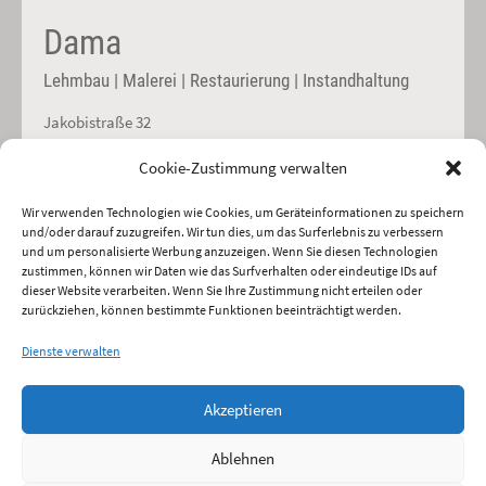
Dama
Lehmbau | Malerei | Restaurierung | Instandhaltung
Jakobistraße 32
59494 Soest
Cookie-Zustimmung verwalten
Mobil:
0177/5514135
Wir verwenden Technologien wie Cookies, um Geräteinformationen zu speichern
Büro:
02922/8033364
und/oder darauf zuzugreifen. Wir tun dies, um das Surferlebnis zu verbessern
und um personalisierte Werbung anzuzeigen. Wenn Sie diesen Technologien
kontakt@malerei-dama.de
zustimmen, können wir Daten wie das Surfverhalten oder eindeutige IDs auf
Fassaden
dieser Website verarbeiten. Wenn Sie Ihre Zustimmung nicht erteilen oder
zurückziehen, können bestimmte Funktionen beeinträchtigt werden.
Dienste verwalten
Impressum
Datenschutz
Akzeptieren
Ablehnen