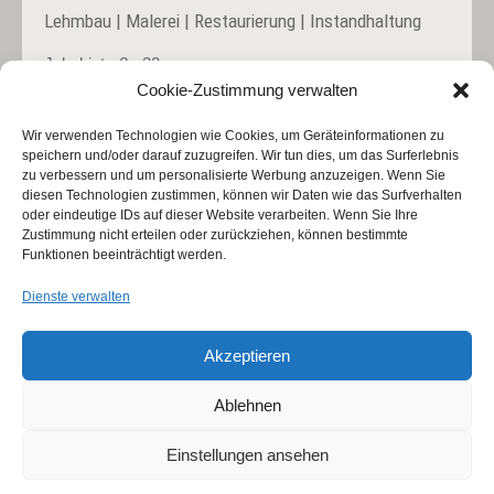
Lehmbau | Malerei | Restaurierung | Instandhaltung
Jakobistraße 32
59494 Soest
Cookie-Zustimmung verwalten
Wir verwenden Technologien wie Cookies, um Geräteinformationen zu
Mobil:
0177/5514135
speichern und/oder darauf zuzugreifen. Wir tun dies, um das Surferlebnis
Büro:
02922/8033364
zu verbessern und um personalisierte Werbung anzuzeigen. Wenn Sie
diesen Technologien zustimmen, können wir Daten wie das Surfverhalten
kontakt@malerei-dama.de
oder eindeutige IDs auf dieser Website verarbeiten. Wenn Sie Ihre
Zustimmung nicht erteilen oder zurückziehen, können bestimmte
Funktionen beeinträchtigt werden.
Dienste verwalten
Impressum
Datenschutz
Akzeptieren
Ablehnen
Einstellungen ansehen