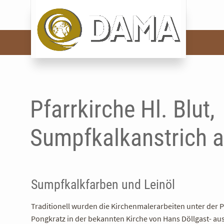
Pfarrkirche Hl. Blut,
Sumpfkalkanstrich a
Sumpfkalkfarben und Leinöl
Traditionell wurden die Kirchenmalerarbeiten unter der P
Pongkratz in der bekannten Kirche von Hans Döllgast- au