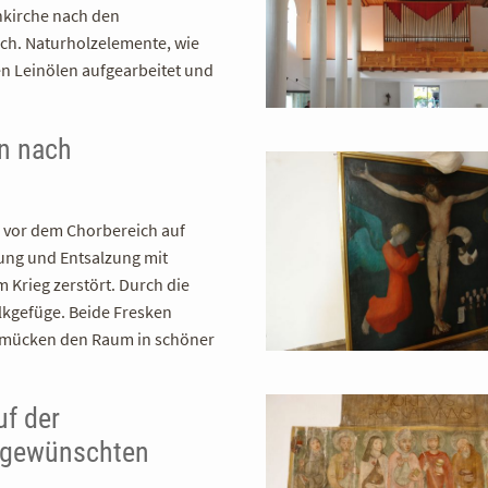
enkirche nach den
ch. Naturholzelemente, wie
n Leinölen aufgearbeitet und
en nach
er vor dem Chorbereich auf
ung und Entsalzung mit
Krieg zerstört. Durch die
lkgefüge. Beide Fresken
chmücken den Raum in schöner
f der
m gewünschten