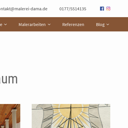
ontakt@malerei-dama.de
0177/5514135
e
Malerarbeiten
Referenzen
Blog
raum